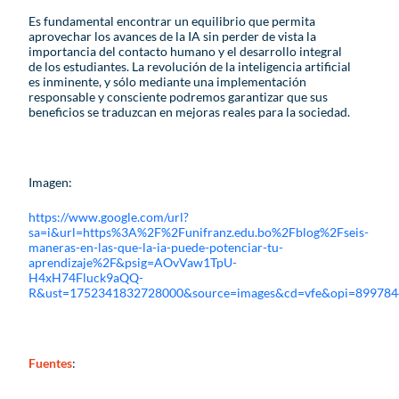
Es fundamental encontrar un equilibrio que permita
aprovechar los avances de la IA sin perder de vista la
importancia del contacto humano y el desarrollo integral
de los estudiantes. La revolución de la inteligencia artificial
es inminente, y sólo mediante una implementación
responsable y consciente podremos garantizar que sus
beneficios se traduzcan en mejoras reales para la sociedad.
Imagen:
https://www.google.com/url?
sa=i&url=https%3A%2F%2Funifranz.edu.bo%2Fblog%2Fseis-
maneras-en-las-que-la-ia-puede-potenciar-tu-
aprendizaje%2F&psig=AOvVaw1TpU-
H4xH74Fluck9aQQ-
R&ust=1752341832728000&source=images&cd=vfe&opi=899
Fuentes
: