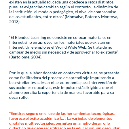
existen en la actualidad, cada una obedece a retos distintos,
pues las exigencias cambian según el contexto, la dinámica de
la institución, el modelo pedagógico, el nivel de compromiso
de los estudiantes, entre otros” (Monsalve, Botero y Montoya,
2013).
“El Blended Learning no consiste en colocar materiales en
Internet sino en aprovechar los materiales que existen en
Internet. Un ejemplo es el World Wide Web. Se trata de no
cambiar de medio sin necesidad y de aprovechar lo existente”
(Bartolome, 2004).
Por lo que la labor docente en contextos virtuales, se presenta
como facilitadora del proceso de aprendizaje impulsando a
los estudiantes a desarrollar autonomía para intervención de
sus acciones educativas, este impulso está dirigido a que el
alumno perciba la experiencia de manera favorable para su
desarrollo.
“Sentirse seguro en el uso de las herramientas tecnológicas,
favorece el éxito académico […]. La variedad de elementos
digitales multisectoriales, permiten un amplio desarrollo
didáctico que debe ser utilizado en la educación, sin descuidar