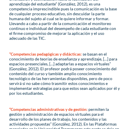
aprendizaje del estudiante” (González, 2012), es una
competencia imprescindible pues la comunicación es la base
de cualquier proceso educativo, sin descuidar la parte
humana del sujeto al cual se le quiere informar y formar.
Llevando a cabo a partir de la comunicación el monitoreo
continuo e individual del desempeño de cada estudiante con
el firme compromiso de mejorar la aplicación y el uso
adecuado de las TIC.
“Competencias pedagógicas y didácticas:
se basan en el
conocimiento de teorías de enseñanza y aprendizaje, […] para
espacios presenciales, […] adaptarlas a espacios virtuales”
(González, 2012). El profesor podrá poseer conocimiento del
contenido del curso y también amplio conocimiento
tecnológico de las herramientas disponibles, pero de poco
servirá si no sabe cómo trasmitir estos conocimientos e
implementar estrategias para que estos sean aplicados por él y
por los estudiantes.
“Competencias administrativas y de gestión:
permiten la
gestión y administración de espacios virtuales para el
desarrollo de los planes de trabajo, los contenidos y las
actividades propuestas” (González, 2012). En las Plataformas
manejadas en la Universidad Tangamanga esta parte se deja en