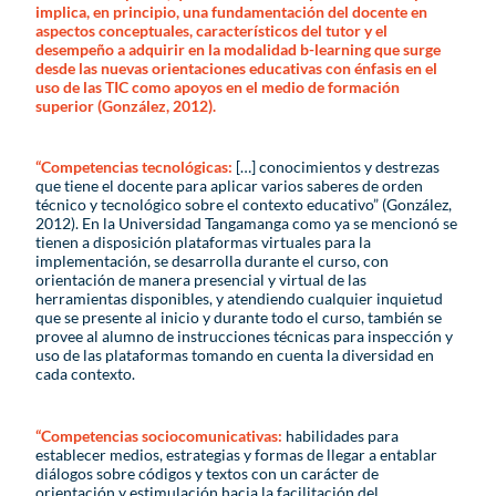
implica, en principio, una fundamentación del docente en
aspectos conceptuales, característicos del tutor y el
desempeño a adquirir en la modalidad b-learning que surge
desde las nuevas orientaciones educativas con énfasis en el
uso de las TIC como apoyos en el medio de formación
superior (González, 2012).
“Competencias tecnológicas:
[…] conocimientos y destrezas
que tiene el docente para aplicar varios saberes de orden
técnico y tecnológico sobre el contexto educativo” (González,
2012). En la Universidad Tangamanga como ya se mencionó se
tienen a disposición plataformas virtuales para la
implementación, se desarrolla durante el curso, con
orientación de manera presencial y virtual de las
herramientas disponibles, y atendiendo cualquier inquietud
que se presente al inicio y durante todo el curso, también se
provee al alumno de instrucciones técnicas para inspección y
uso de las plataformas tomando en cuenta la diversidad en
cada contexto.
“Competencias sociocomunicativas:
habilidades para
establecer medios, estrategias y formas de llegar a entablar
diálogos sobre códigos y textos con un carácter de
orientación y estimulación hacia la facilitación del