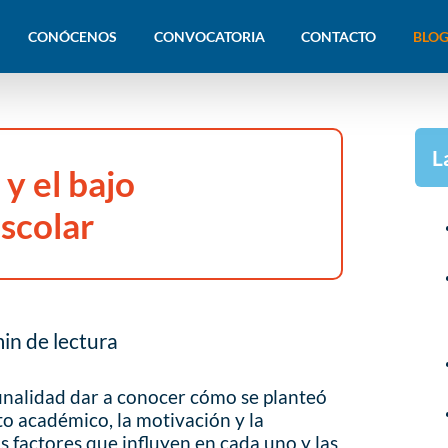
CONÓCENOS
CONVOCATORIA
CONTACTO
BLOG
L
y el bajo
scolar
in de lectura
finalidad dar a conocer cómo se planteó
to académico, la motivación y la
os factores que influyen en cada uno y las