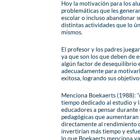
Hoy la motivación para los alu
problemáticas que les generan
escolar o incluso abandonar s
distintas actividades que lo ú
mismos.
El profesor y los padres jueg
ya que son los que deben de est
algún factor de desequilibrio 
adecuadamente para motivarlo
exitosa, logrando sus objetiv
Menciona Boekaerts (1988): “q
tiempo dedicado al estudio y 
educadores a pensar durante u
pedagógicas que aumentaran la
directamente al rendimiento 
invertirían más tiempo y esfu
lo que Boekaerts menciona ya