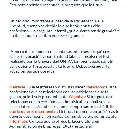
Esta nota aborda y responde la pregunta que la titula.
Un periodo importante el paso de la adolescencia a la
juventud, cuando se decide lo que harás con tu vida
profesional. La pregunta infantil ¿qué quieres ser de grande? Y
no tiene mucho sentido pues se es grande.
Primero debes tomar en cuenta tus intereses, de qué eres
capaz, tu vocación y oportunidad laboral, resolver el test
realizado por la Universidad UNIVA también puede ser útil
para obtener la respuesta a tu futuro. Debes averiguar tu
vocación, así que observa:
Intereses:
Que te interesa y disfrutas hacer.
Relaciona:
Busca
profesiones que se relacionen con las actividades que te
gustan, prioriza lo predominante.
Objetivo:
Si tus gustos se
relacionan con lo económico administrativo, analiza si la
Licenciatura en Administración de Empresas te será útil.
En
qué lo quieres desempeñar:
Define claramente en qué áreas te
quieres desempeñar, en ventas, administración, nóminas, etc.
Infórmate:
Conoce qué te ofrece la Licenciatura en
Administración de Empresas (LAE) y estúdiala.