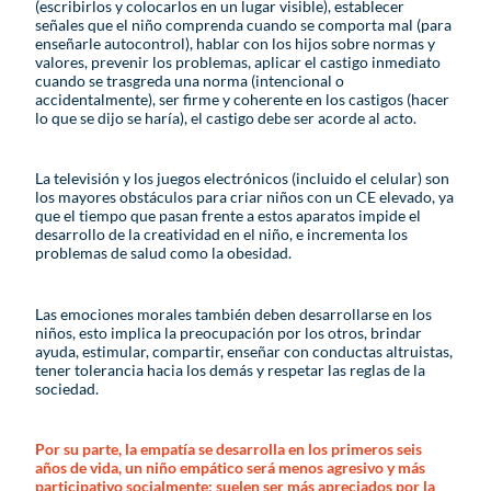
(escribirlos y colocarlos en un lugar visible), establecer
señales que el niño comprenda cuando se comporta mal (para
enseñarle autocontrol), hablar con los hijos sobre normas y
valores, prevenir los problemas, aplicar el castigo inmediato
cuando se trasgreda una norma (intencional o
accidentalmente), ser firme y coherente en los castigos (hacer
lo que se dijo se haría), el castigo debe ser acorde al acto.
La televisión y los juegos electrónicos (incluido el celular) son
los mayores obstáculos para criar niños con un CE elevado, ya
que el tiempo que pasan frente a estos aparatos impide el
desarrollo de la creatividad en el niño, e incrementa los
problemas de salud como la obesidad.
Las emociones morales también deben desarrollarse en los
niños, esto implica la preocupación por los otros, brindar
ayuda, estimular, compartir, enseñar con conductas altruistas,
tener tolerancia hacia los demás y respetar las reglas de la
sociedad.
Por su parte, la empatía se desarrolla en los primeros seis
años de vida, un niño empático será menos agresivo y más
participativo socialmente; suelen ser más apreciados por la