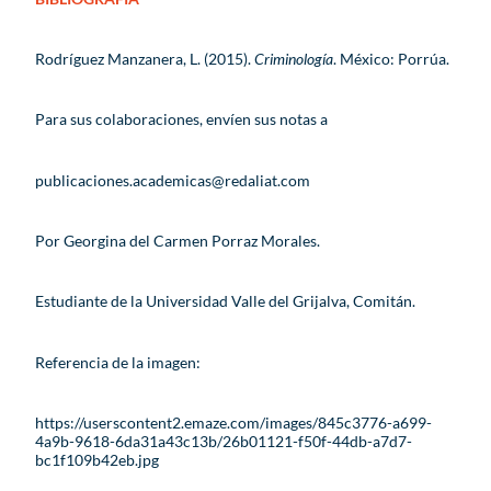
Rodríguez Manzanera, L. (2015).
Criminología
. México: Porrúa.
Para sus colaboraciones, envíen sus notas a
publicaciones.academicas@redaliat.com
Por Georgina del Carmen Porraz Morales.
Estudiante de la Universidad Valle del Grijalva, Comitán.
Referencia de la imagen:
https://userscontent2.emaze.com/images/845c3776-a699-
4a9b-9618-6da31a43c13b/26b01121-f50f-44db-a7d7-
bc1f109b42eb.jpg