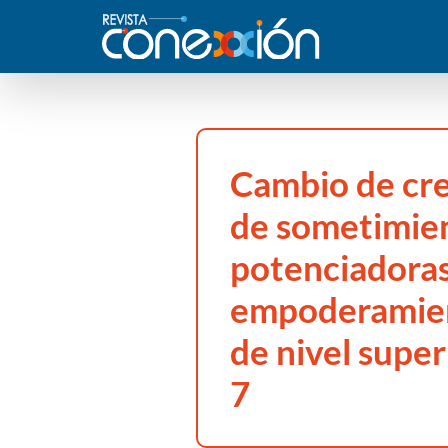
Cambio de cre
de sometimien
potenciadora
empoderamien
de nivel supe
7