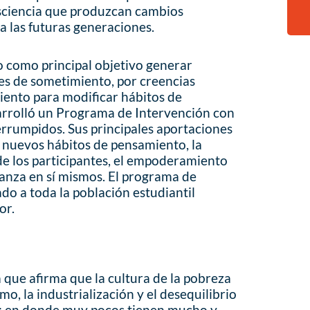
nsciencia que produzcan cambios
a las futuras generaciones.
o como principal objetivo generar
es de sometimiento, por creencias
ento para modificar hábitos de
sarrolló un Programa de Intervención con
errumpidos. Sus principales aportaciones
e nuevos hábitos de pensamiento, la
de los participantes, el empoderamiento
ianza en sí mismos. El programa de
do a toda la población estudiantil
or.
 que afirma que la cultura de la pobreza
smo, la industrialización y el desequilibrio
za; en donde muy pocos tienen mucho y