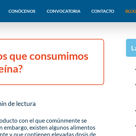
CONÓCENOS
CONVOCATORIA
CONTACTO
BLOG
L
os que consumimos
eína?
in de lectura
l producto con el que comúnmente se
Sin embargo, existen algunos alimentos
te y que contienen elevadas dosis de