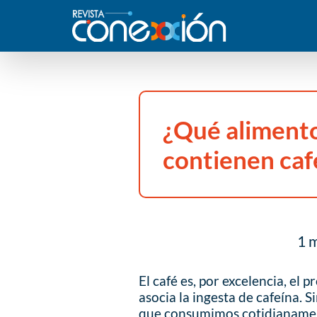
¿Qué aliment
contienen caf
1 m
El café es, por excelencia, e
asocia la ingesta de cafeína. 
que consumimos cotidianamen