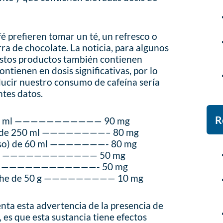
é prefieren tomar un té, un refresco o
ra de chocolate. La noticia, para algunos
 estos productos también contienen
contienen en dosis significativas, por lo
ucir nuestro consumo de cafeína sería
ntes datos.
R
 200 ml ——————————— 90 mg
ca de 250 ml ————————– 80 mg
esso) de 60 ml ———————- 80 mg
20 ml ———————————— 50 mg
55 ml ————————————- 50 mg
leche de 50 g ————————— 10 mg
nta esta advertencia de la presencia de
 es que esta sustancia tiene efectos