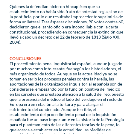
Quienes la defendían hicieron hincapié en que su
establecimiento no había sido fruto de potestad regia, sino de
la pontificia, por lo que resultaba improcedente suprimirla de
forma unilateral. Tras ásperas discusiones, 90 votos contra 60,
decidieron que el santo oficio era inconciliable con la carta
constitucional, procediendo en consecuencia la extinción que
llevó a cabo un decreto del 22 de febrero de 1813 (Siglo XXI,
2004).
CONCLUSIONES
El procedimiento penal inquisitorial español, aunque juzgado
por muchos como intolerante, fue según los historiadores, el
más organizado de todos. Aunque en la actualidad ya no se
toman en serio los procesos penales contra la herejía, las
aportaciones de la organización inquisitorial española son de
considerarse, empezando por la función positiva del médico
en las cárceles que prestaba atención a la salud del reo, puesto
que la presencia del médico al lado del verdugo en el resto de
Europa era en relación a la tortura y para alargar el
sufrimiento del condenado. Aunque terrible, el
establecimiento del procedimiento penal de la Inquisición
española fue un paso importante en la historia de la Penología
para el planteamiento de las diferentes teorías de la pena, lo
que acerca a establecer en la actualidad las Medidas de