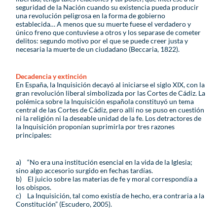
seguridad de la Nación cuando su existencia pueda producir
una revolución peligrosa en la forma de gobierno
establecida… A menos que su muerte fuese el verdadero y
único freno que contuviese a otros y los separase de cometer
delitos: segundo motivo por el que se puede creer justa y
necesaria la muerte de un ciudadano (Beccaria, 1822).
Decadencia y extinción
En España, la Inquisición decayó al iniciarse el siglo XIX, con la
gran revolución liberal simbolizada por las Cortes de Cádiz. La
polémica sobre la Inquisición española constituyó un tema
central de las Cortes de Cádiz, pero allí no se puso en cuestión
ni la religión ni la deseable unidad de la fe. Los detractores de
la Inquisición proponían suprimirla por tres razones
principales:
a) “No era una institución esencial en la vida de la Iglesia;
sino algo accesorio surgido en fechas tardías.
b) El juicio sobre las materias de fe y moral correspondía a
los obispos.
c) La Inquisición, tal como existía de hecho, era contraria a la
Constitución” (Escudero, 2005).