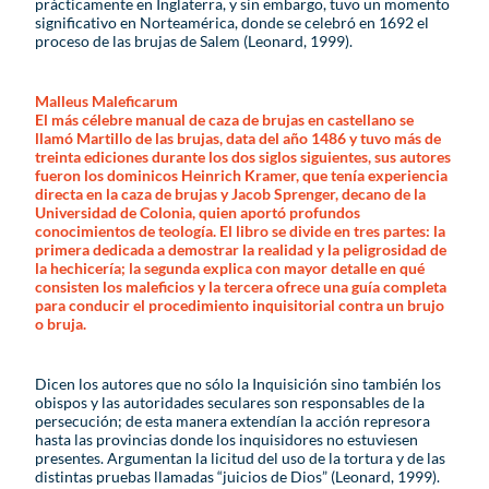
prácticamente en Inglaterra, y sin embargo, tuvo un momento
significativo en Norteamérica, donde se celebró en 1692 el
proceso de las brujas de Salem (Leonard, 1999).
Malleus Maleficarum
El más célebre manual de caza de brujas en castellano se
llamó Martillo de las brujas, data del año 1486 y tuvo más de
treinta ediciones durante los dos siglos siguientes, sus autores
fueron los dominicos Heinrich Kramer, que tenía experiencia
directa en la caza de brujas y Jacob Sprenger, decano de la
Universidad de Colonia, quien aportó profundos
conocimientos de teología. El libro se divide en tres partes: la
primera dedicada a demostrar la realidad y la peligrosidad de
la hechicería; la segunda explica con mayor detalle en qué
consisten los maleficios y la tercera ofrece una guía completa
para conducir el procedimiento inquisitorial contra un brujo
o bruja.
Dicen los autores que no sólo la Inquisición sino también los
obispos y las autoridades seculares son responsables de la
persecución; de esta manera extendían la acción represora
hasta las provincias donde los inquisidores no estuviesen
presentes. Argumentan la licitud del uso de la tortura y de las
distintas pruebas llamadas “juicios de Dios” (Leonard, 1999).