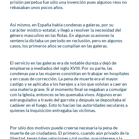
prisión perpetua fue sólo una invención pues algunos reos no
rebasaban unos pocos años.
Así mismo, en España había condenas a galeras, por su
carácter místico-estatal, y llegó a resolver la necesidad del
género masculino en las flotas. En algunas ocasiones la
sentencia dictaba un periodo en reclusión, pero en algunos
casos, los primeros años se cumplían en las galeras.
El servicio en las galeras era de notable dureza y dejó de
emplearse a mediados del siglo XVIII. Por su parte, las
condenas para las mujeres consistían en trabajar en hospitales
y en casas de corrección. La pena de muerte era el mayor
castigo y se aplicaba a los herejes y a los que volvían a caer en
una materia grave. Si al momento final se negaban a comulgar
con la Iglesia, entonces se les quemaba vivos. Algunos eran
estrangulados a través del garrote y después se depositaba el
cadáver en el fuego. Esto lo hacían las autoridades seculares a
quienes la Inquisición entregaba las víctimas.
Por sólo dos motivos puede creerse necesaria la pena de
muerte de un ciudadano. El primero, cuando aún privado de la
libertad, tenga tales relaciones y tal poder, que interese a la