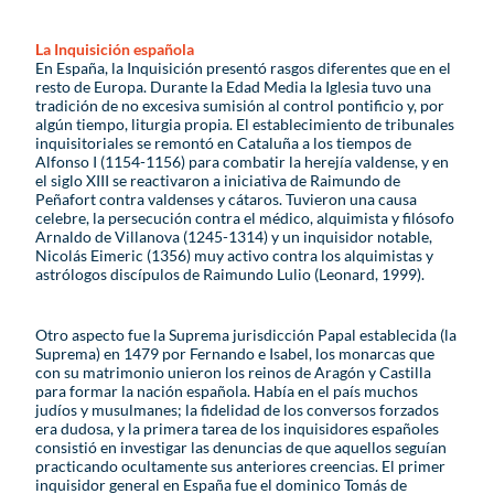
La Inquisición española
En España, la Inquisición presentó rasgos diferentes que en el
resto de Europa. Durante la Edad Media la Iglesia tuvo una
tradición de no excesiva sumisión al control pontificio y, por
algún tiempo, liturgia propia. El establecimiento de tribunales
inquisitoriales se remontó en Cataluña a los tiempos de
Alfonso I (1154-1156) para combatir la herejía valdense, y en
el siglo XIII se reactivaron a iniciativa de Raimundo de
Peñafort contra valdenses y cátaros. Tuvieron una causa
celebre, la persecución contra el médico, alquimista y filósofo
Arnaldo de Villanova (1245-1314) y un inquisidor notable,
Nicolás Eimeric (1356) muy activo contra los alquimistas y
astrólogos discípulos de Raimundo Lulio (Leonard, 1999).
Otro aspecto fue la Suprema jurisdicción Papal establecida (la
Suprema) en 1479 por Fernando e Isabel, los monarcas que
con su matrimonio unieron los reinos de Aragón y Castilla
para formar la nación española. Había en el país muchos
judíos y musulmanes; la fidelidad de los conversos forzados
era dudosa, y la primera tarea de los inquisidores españoles
consistió en investigar las denuncias de que aquellos seguían
practicando ocultamente sus anteriores creencias. El primer
inquisidor general en España fue el dominico Tomás de