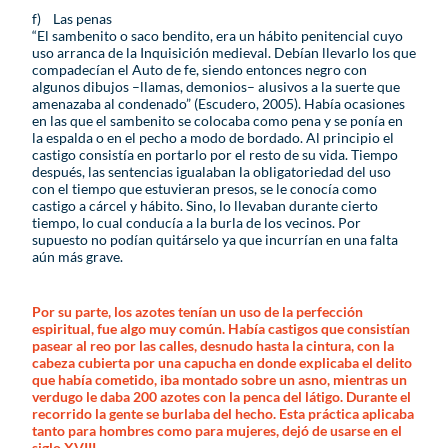
f) Las penas
“El sambenito o saco bendito, era un hábito penitencial cuyo
uso arranca de la Inquisición medieval. Debían llevarlo los que
compadecían el Auto de fe, siendo entonces negro con
algunos dibujos –llamas, demonios– alusivos a la suerte que
amenazaba al condenado” (Escudero, 2005). Había ocasiones
en las que el sambenito se colocaba como pena y se ponía en
la espalda o en el pecho a modo de bordado. Al principio el
castigo consistía en portarlo por el resto de su vida. Tiempo
después, las sentencias igualaban la obligatoriedad del uso
con el tiempo que estuvieran presos, se le conocía como
castigo a cárcel y hábito. Sino, lo llevaban durante cierto
tiempo, lo cual conducía a la burla de los vecinos. Por
supuesto no podían quitárselo ya que incurrían en una falta
aún más grave.
Por su parte, los azotes tenían un uso de la perfección
espiritual, fue algo muy común. Había castigos que consistían
pasear al reo por las calles, desnudo hasta la cintura, con la
cabeza cubierta por una capucha en donde explicaba el delito
que había cometido, iba montado sobre un asno, mientras un
verdugo le daba 200 azotes con la penca del látigo. Durante el
recorrido la gente se burlaba del hecho. Esta práctica aplicaba
tanto para hombres como para mujeres, dejó de usarse en el
siglo XVIII.