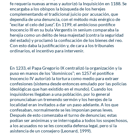
fe requería nuevas armas y autorizó la Inquisición en 1188. Se
encargaba a los obispos la búsqueda de los herejes
complementando el tradicional juicio por acusación, que
dependía de una denuncia, con el método más enérgico de
“excitar el celo del juez”. En 1199, el ambicioso pontífice
Inocencio III en su bula Vergentis in senium comparaba la
herejía como un delito de lesa majestad (contra la seguridad
del estado) y proclamó la confiscación de los bienes del reo.
Con esto daba la justificación y, de cara a los tribunales
ordinarios, el incentivo para intervenir.
En 1233, el Papa Gregorio IX centralizó la organización y la
puso en manos de los “dominicos”; en 1257 el pontífice
Inocencio IV autorizó la tortura como medio para extraer
confesiones (sistema desde entonces emulado por las policías
ideológicas que han existido en el mundo). Cuando los
inquisidores llegaban a una población, por lo general
pronunciaban un tremendo sermón y los herejes de la
localidad eran invitados a dar un paso adelante. A los que
confesaban, normalmente se les imponían penas leves.
Después de esto comenzaba el turno de denuncias; estas
podían ser anónimas y se interrogaba a todos los sospechosos,
a los acusados no se les concedía defensa legal, pero sí la
asistencia de un consejero (Leonard, 1999).