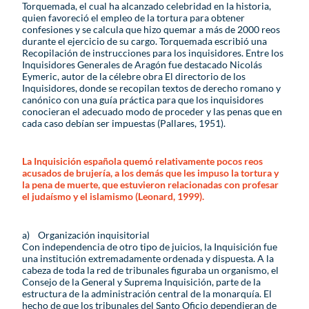
Torquemada, el cual ha alcanzado celebridad en la historia,
quien favoreció el empleo de la tortura para obtener
confesiones y se calcula que hizo quemar a más de 2000 reos
durante el ejercicio de su cargo. Torquemada escribió una
Recopilación de instrucciones para los inquisidores. Entre los
Inquisidores Generales de Aragón fue destacado Nicolás
Eymeric, autor de la célebre obra El directorio de los
Inquisidores, donde se recopilan textos de derecho romano y
canónico con una guía práctica para que los inquisidores
conocieran el adecuado modo de proceder y las penas que en
cada caso debían ser impuestas (Pallares, 1951).
La Inquisición española quemó relativamente pocos reos
acusados de brujería, a los demás que les impuso la tortura y
la pena de muerte, que estuvieron relacionadas con profesar
el judaísmo y el islamismo (Leonard, 1999).
a) Organización inquisitorial
Con independencia de otro tipo de juicios, la Inquisición fue
una institución extremadamente ordenada y dispuesta. A la
cabeza de toda la red de tribunales figuraba un organismo, el
Consejo de la General y Suprema Inquisición, parte de la
estructura de la administración central de la monarquía. El
hecho de que los tribunales del Santo Oficio dependieran de