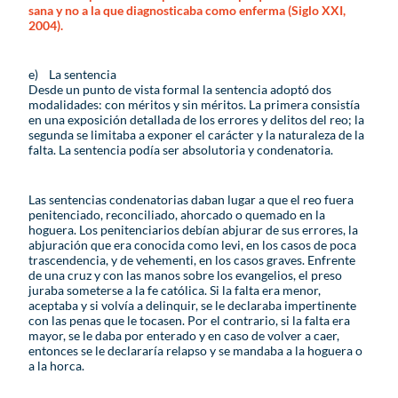
sana y no a la que diagnosticaba como enferma (Siglo XXI,
2004).
e) La sentencia
Desde un punto de vista formal la sentencia adoptó dos
modalidades: con méritos y sin méritos. La primera consistía
en una exposición detallada de los errores y delitos del reo; la
segunda se limitaba a exponer el carácter y la naturaleza de la
falta. La sentencia podía ser absolutoria y condenatoria.
Las sentencias condenatorias daban lugar a que el reo fuera
penitenciado, reconciliado, ahorcado o quemado en la
hoguera. Los penitenciarios debían abjurar de sus errores, la
abjuración que era conocida como levi, en los casos de poca
trascendencia, y de vehementi, en los casos graves. Enfrente
de una cruz y con las manos sobre los evangelios, el preso
juraba someterse a la fe católica. Si la falta era menor,
aceptaba y si volvía a delinquir, se le declaraba impertinente
con las penas que le tocasen. Por el contrario, si la falta era
mayor, se le daba por enterado y en caso de volver a caer,
entonces se le declararía relapso y se mandaba a la hoguera o
a la horca.