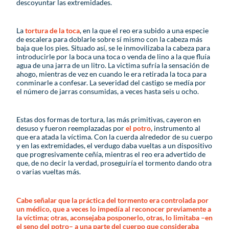
descoyuntar las extremidades.
La
tortura de la toca
, en la que el reo era subido a una especie
de escalera para doblarle sobre sí mismo con la cabeza más
baja que los pies. Situado así, se le inmovilizaba la cabeza para
introducirle por la boca una toca o venda de lino a la que fluía
agua de una jarra de un litro. La victima sufría la sensación de
ahogo, mientras de vez en cuando le era retirada la toca para
conminarle a confesar. La severidad del castigo se medía por
el número de jarras consumidas, a veces hasta seis u ocho.
Estas dos formas de tortura, las más primitivas, cayeron en
desuso y fueron reemplazadas por
el potro
, instrumento al
que era atada la víctima. Con la cuerda alrededor de su cuerpo
y en las extremidades, el verdugo daba vueltas a un dispositivo
que progresivamente ceñía, mientras el reo era advertido de
que, de no decir la verdad, proseguiría el tormento dando otra
o varias vueltas más.
Cabe señalar que la práctica del tormento era controlada por
un médico, que a veces lo impedía al reconocer previamente a
la víctima; otras, aconsejaba posponerlo, otras, lo limitaba –en
el seno del potro– a una parte del cuerpo que consideraba