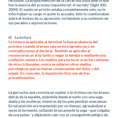
reclusión. La propia mención de la cárcel nos sitúa ante lo que
fue la esencia del proceso inquisitorial: el secreto” (Siglo XXI,
2004). El sujeto en prisión estaba completamente solo, no le
informaban su cargo ni quién lo acusaba. Sólo lo cuestionaban
sobre el motivo de su aprensión, incitándolo a la confesión de
sus pecados y equivocaciones.
d) La tortura
La tortura se aplicaba al terminar la fase probatoria del
proceso, cuando el preso caía en incongruencias o en
contradicciones al declarar. También se aplicaba al
reconocerse un acto tonto o negar la herejía o mediante una
confesión somera. Los medios para torturar eran los comunes
de otros tribunales, nunca se valieron otros medios
psicológicos que no fueran consecuentes del dolor y del
miedo. En concreto, la Inquisición hizo uso de tres
procedimientos.
La garrucha, que consista en sujetar a la víctima con los brazos
detrás de la espalda, alzándole desde el suelo con una soga
atada a las muñecas, mientras de los pies pendían unas pesas.
En tal posición era mantenido por un tiempo, agravándose a
veces el tormento, soltando bruscamente la soga –que colgaba
de una polea– y dejándole caer con el consiguiente peligro de