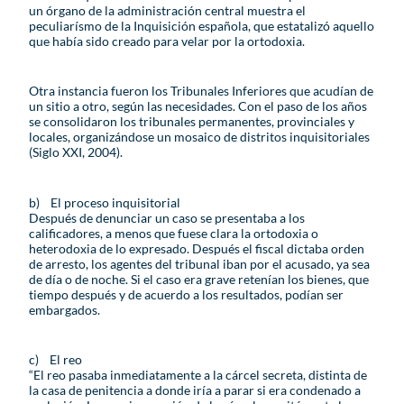
un órgano de la administración central muestra el
peculiarísmo de la Inquisición española, que estatalizó aquello
que había sido creado para velar por la ortodoxia.
Otra instancia fueron los Tribunales Inferiores que acudían de
un sitio a otro, según las necesidades. Con el paso de los años
se consolidaron los tribunales permanentes, provinciales y
locales, organizándose un mosaico de distritos inquisitoriales
(Siglo XXI, 2004).
b) El proceso inquisitorial
Después de denunciar un caso se presentaba a los
calificadores, a menos que fuese clara la ortodoxia o
heterodoxia de lo expresado. Después el fiscal dictaba orden
de arresto, los agentes del tribunal iban por el acusado, ya sea
de día o de noche. Si el caso era grave retenían los bienes, que
tiempo después y de acuerdo a los resultados, podían ser
embargados.
c) El reo
“El reo pasaba inmediatamente a la cárcel secreta, distinta de
la casa de penitencia a donde iría a parar si era condenado a