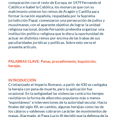
comparación con el resto de Europa, en 1479 Fernando el
Católico e Isabel la Católica, los monarcas que con su
matrimonio unieron los reinos de Aragón y Castilla para
formar la nación española, respaldada por la Suprema
jurisdicción Papal, comenzaron una persecución de judíos y
musulmanes, con el aparente objetivo de lograr la unidad
religiosa nacional, donde Fernando pretendía organizar una
institución político-religiosa que le diera la oportunidad de
actuar en distintos reinos por encima de las trabas de sus
peculiaridades jurídicas y políticas. Sobre esto versa el
presente artículo.
PALABRAS CLAVE:
Penas, procedimiento, Inquisición,
herejes.
INTRODUCCIÓN
Cristianizado el Imperio Romano, a partir de 430 se castigaba
la herejía con pena de muerte, pero la aplicación fue
ocasional. En la antigüedad las violencias contra los herejes
revistieron la forma de alborotos populares más o menos
“espontáneos” e intervenciones de la autoridad secular. Hacia
finales del siglo XII, en cambio, algunas herejías como las de
los cátaros y valdenses cobraron carácter de movimientos de
masas. Alarmado, el Papa Lucio III decidió que la defensa de la