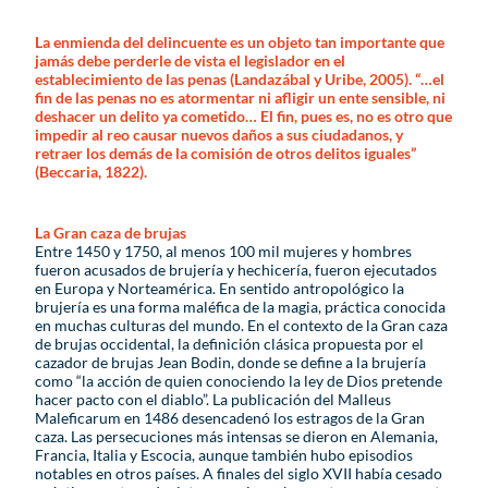
La enmienda del delincuente es un objeto tan importante que
jamás debe perderle de vista el legislador en el
establecimiento de las penas (Landazábal y Uribe, 2005). “…el
fin de las penas no es atormentar ni afligir un ente sensible, ni
deshacer un delito ya cometido… El fin, pues es, no es otro que
impedir al reo causar nuevos daños a sus ciudadanos, y
retraer los demás de la comisión de otros delitos iguales”
(Beccaria, 1822).
La Gran caza de brujas
Entre 1450 y 1750, al menos 100 mil mujeres y hombres
fueron acusados de brujería y hechicería, fueron ejecutados
en Europa y Norteamérica. En sentido antropológico la
brujería es una forma maléfica de la magia, práctica conocida
en muchas culturas del mundo. En el contexto de la Gran caza
de brujas occidental, la definición clásica propuesta por el
cazador de brujas Jean Bodin, donde se define a la brujería
como “la acción de quien conociendo la ley de Dios pretende
hacer pacto con el diablo”. La publicación del Malleus
Maleficarum en 1486 desencadenó los estragos de la Gran
caza. Las persecuciones más intensas se dieron en Alemania,
Francia, Italia y Escocia, aunque también hubo episodios
notables en otros países. A finales del siglo XVII había cesado