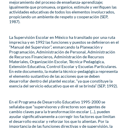
mejoramiento del proceso de enseñanza-aprendizaje;
igualmente que promueva, organice, estimule y verifiquen las
actividades educativas de todos los elementos involucrados,
propiciando un ambiente de respeto y cooperación (SEP,
1987).
La Supervisión Escolar en México ha transitado por una ruta
imprecisa y en 1992 las funciones y puestos se definieron en el
“Manual del Supervisor”, enmarcando la Planeación y
Programación, Administración de Personal, Administración
de Recursos Financieros, Administración de Recursos
Materiales, Organización Escolar, Técnica-Pedagógica,
Extensión Educativa, Control Escolar y Escuelas Particulares.
En este documento, la materia técnico-pedagógica representa
el elemento sustantivo de las acciones que se deben
desarrollar dentro del plantel escolar, “ya que constituye la
esencia del servicio educativo que en él se brinda” (SEP, 1992).
En el Programa de Desarrollo Educativo 1995-2000 se
señalaba que “supervisores y directores son agentes de
cambio claves para la transformación escolar (…), pueden
ayudar significativamente a corregir los factores que limitan
el desarrollo escolar y reforzar los que lo alientan. Por la
importancia de las funciones directivas y de supervisión, la