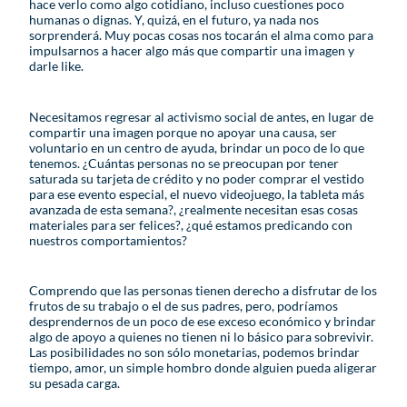
hace verlo como algo cotidiano, incluso cuestiones poco
humanas o dignas. Y, quizá, en el futuro, ya nada nos
sorprenderá. Muy pocas cosas nos tocarán el alma como para
impulsarnos a hacer algo más que compartir una imagen y
darle like.
Necesitamos regresar al activismo social de antes, en lugar de
compartir una imagen porque no apoyar una causa, ser
voluntario en un centro de ayuda, brindar un poco de lo que
tenemos. ¿Cuántas personas no se preocupan por tener
saturada su tarjeta de crédito y no poder comprar el vestido
para ese evento especial, el nuevo videojuego, la tableta más
avanzada de esta semana?, ¿realmente necesitan esas cosas
materiales para ser felices?, ¿qué estamos predicando con
nuestros comportamientos?
Comprendo que las personas tienen derecho a disfrutar de los
frutos de su trabajo o el de sus padres, pero, podríamos
desprendernos de un poco de ese exceso económico y brindar
algo de apoyo a quienes no tienen ni lo básico para sobrevivir.
Las posibilidades no son sólo monetarias, podemos brindar
tiempo, amor, un simple hombro donde alguien pueda aligerar
su pesada carga.