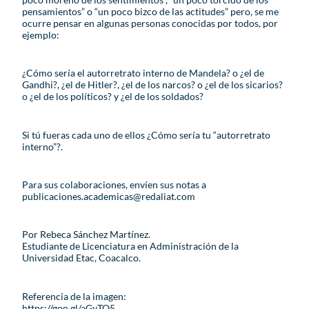
pensamientos” o “un poco bizco de las actitudes” pero, se me
ocurre pensar en algunas personas conocidas por todos, por
ejemplo:
¿Cómo sería el autorretrato interno de Mandela? o ¿el de
Gandhi?, ¿el de Hitler?, ¿el de los narcos? o ¿el de los sicarios?
o ¿el de los políticos? y ¿el de los soldados?
Si tú fueras cada uno de ellos ¿Cómo sería tu “autorretrato
interno”?.
Para sus colaboraciones, envíen sus notas a
publicaciones.academicas@redaliat.com
Por Rebeca Sánchez Martínez.
Estudiante de Licenciatura en Administración de la
Universidad Etac, Coacalco.
Referencia de la imagen:
https://goo.gl/aGyTQ5