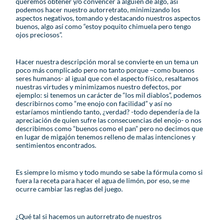
queremos obtener y/o convencer a alguien de algo, así
podemos hacer nuestro autorretrato, minimizando los
aspectos negativos, tomando y destacando nuestros aspectos
buenos, algo así como “estoy poquito chimuela pero tengo
ojos preciosos”.
Hacer nuestra descripción moral se convierte en un tema un
poco más complicado pero no tanto porque –como buenos
seres humanos- al igual que con el aspecto físico, resaltamos
nuestras virtudes y minimizamos nuestro defectos, por
ejemplo: si tenemos un carácter de “los mil diablos”, podemos
describirnos como “me enojo con facilidad” y así no
estaríamos mintiendo tanto, ¿verdad? -todo dependería de la
apreciación de quien sufre las consecuencias del enojo- o nos
describimos como “buenos como el pan” pero no decimos que
en lugar de migajón tenemos relleno de malas intenciones y
sentimientos encontrados.
Es siempre lo mismo y todo mundo se sabe la fórmula como si
fuera la receta para hacer el agua de limón, por eso, se me
ocurre cambiar las reglas del juego.
¿Qué tal si hacemos un autorretrato de nuestros