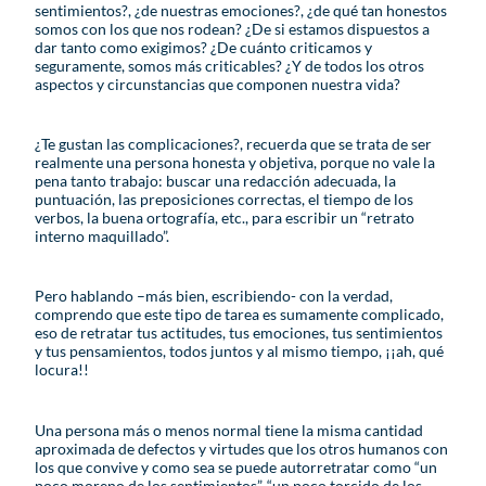
sentimientos?, ¿de nuestras emociones?, ¿de qué tan honestos
somos con los que nos rodean? ¿De si estamos dispuestos a
dar tanto como exigimos? ¿De cuánto criticamos y
seguramente, somos más criticables? ¿Y de todos los otros
aspectos y circunstancias que componen nuestra vida?
¿Te gustan las complicaciones?, recuerda que se trata de ser
realmente una persona honesta y objetiva, porque no vale la
pena tanto trabajo: buscar una redacción adecuada, la
puntuación, las preposiciones correctas, el tiempo de los
verbos, la buena ortografía, etc., para escribir un “retrato
interno maquillado”.
Pero hablando –más bien, escribiendo- con la verdad,
comprendo que este tipo de tarea es sumamente complicado,
eso de retratar tus actitudes, tus emociones, tus sentimientos
y tus pensamientos, todos juntos y al mismo tiempo, ¡¡ah, qué
locura!!
Una persona más o menos normal tiene la misma cantidad
aproximada de defectos y virtudes que los otros humanos con
los que convive y como sea se puede autorretratar como “un
poco moreno de los sentimientos”, “un poco torcido de los