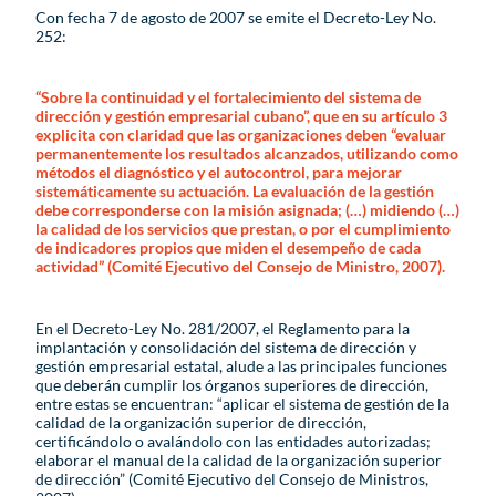
Con fecha 7 de agosto de 2007 se emite el Decreto-Ley No.
252:
“Sobre la continuidad y el fortalecimiento del sistema de
dirección y gestión empresarial cubano”, que en su artículo 3
explicita con claridad que las organizaciones deben “evaluar
permanentemente los resultados alcanzados, utilizando como
métodos el diagnóstico y el autocontrol, para mejorar
sistemáticamente su actuación. La evaluación de la gestión
debe corresponderse con la misión asignada; (…) midiendo (…)
la calidad de los servicios que prestan, o por el cumplimiento
de indicadores propios que miden el desempeño de cada
actividad” (Comité Ejecutivo del Consejo de Ministro, 2007).
En el Decreto-Ley No. 281/2007, el Reglamento para la
implantación y consolidación del sistema de dirección y
gestión empresarial estatal, alude a las principales funciones
que deberán cumplir los órganos superiores de dirección,
entre estas se encuentran: “aplicar el sistema de gestión de la
calidad de la organización superior de dirección,
certificándolo o avalándolo con las entidades autorizadas;
elaborar el manual de la calidad de la organización superior
de dirección” (Comité Ejecutivo del Consejo de Ministros,