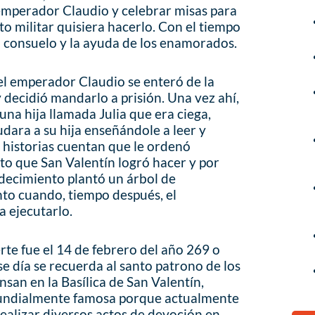
emperador Claudio y celebrar misas para
o militar quisiera hacerlo. Con el tiempo
el consuelo y la ayuda de los enamorados.
el emperador Claudio se enteró de la
 decidió mandarlo a prisión. Una vez ahí,
a una hija llamada Julia que era ciega,
dara a su hija enseñándole a leer y
s historias cuentan que le ordenó
acto que San Valentín logró hacer y por
adecimiento plantó un árbol de
to cuando, tiempo después, el
 ejecutarlo.
rte fue el 14 de febrero del año 269 o
e día se recuerda al santo patrono de los
san en la Basílica de San Valentín,
s mundialmente famosa porque actualmente
ealizar diversos actos de devoción en