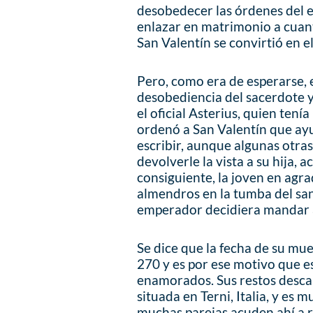
desobedecer las órdenes del 
enlazar en matrimonio a cuant
San Valentín se convirtió en 
Pero, como era de esperarse, 
desobediencia del sacerdote y
el oficial Asterius, quien tení
ordenó a San Valentín que ayu
escribir, aunque algunas otra
devolverle la vista a su hija, 
consiguiente, la joven en agr
almendros en la tumba del san
emperador decidiera mandar a
Se dice que la fecha de su mue
270 y es por ese motivo que es
enamorados. Sus restos descan
situada en Terni, Italia, y e
muchas parejas acuden ahí a r