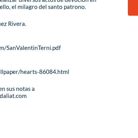
llo, el milagro del santo patrono.
ez Rivera.
m/SanValentinTerni.pdf
allpaper/hearts-86084.html
en sus notas a
daliat.com