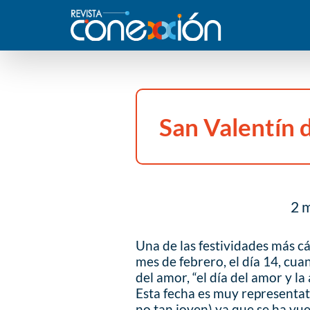
San Valentín 
2 m
Una de las festividades más cá
mes de febrero, el día 14, cuan
del amor, “el día del amor y la
Esta fecha es muy representati
no tan joven) ya que se ha vu