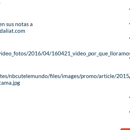
.
en sus notas a
daliat.com
ideo_fotos/2016/04/160421_video_por_que_lloramos
tes/nbcutelemundo/files/images/promo/article/2015
cama.jpg