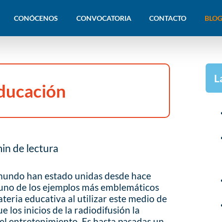
CONÓCENOS
CONVOCATORIA
CONTACTO
BLOG
L
Educación
in de lectura
l mundo han estado unidas desde hace
 uno de los ejemplos más emblemáticos
teria educativa al utilizar este medio de
los inicios de la radiodifusión la
 el entretenimiento. Es hasta pasadas un