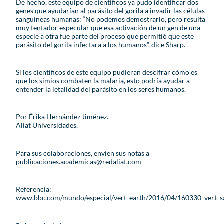
De hecho, este equipo de científicos ya pudo identificar dos
genes que ayudarían al parásito del gorila a invadir las células
sanguíneas humanas: “No podemos demostrarlo, pero resulta
muy tentador especular que esa activación de un gen de una
especie a otra fue parte del proceso que permitió que este
parásito del gorila infectara a los humanos”, dice Sharp.
Si los científicos de este equipo pudieran descifrar cómo es
que los simios combaten la malaria, esto podría ayudar a
entender la letalidad del parásito en los seres humanos.
Por Érika Hernández Jiménez.
Aliat Universidades.
Para sus colaboraciones, envíen sus notas a
publicaciones.academicas@redaliat.com
Referencia:
www.bbc.com/mundo/especial/vert_earth/2016/04/160330_vert_sa