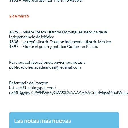
1952 – Muere el escritor Mariano Azuela.
2 de marzo
1829 – Muere Josefa Ortiz de Domínguez, heroína de la
independencia de México.
1836 – La república de Texas se independentiza de México.
1897 – Muere el poeta y político Guillermo Prieto.
Para sus colaboraciones, envíen sus notas a
publicaciones.academicas@redaliat.com
Referencia de imagen:
https://2.bp.blogspot.com/-
nSMiBgyqw7c/WNW56yGW90I/AAAAAAAACno/MqysMhuiWeEwoTo3
Las notas más nuevas