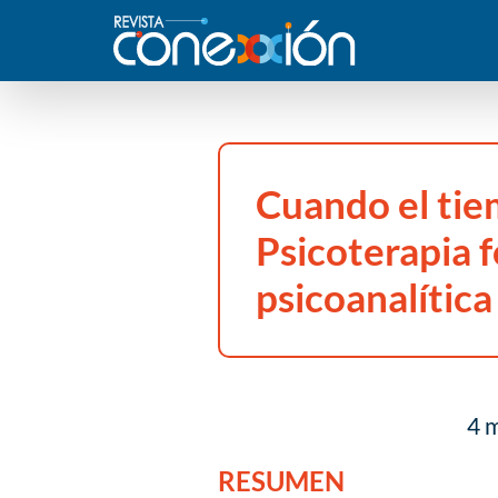
Cuando el tie
Psicoterapia f
psicoanalític
4 m
RESUMEN