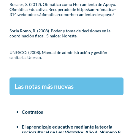
Rosales, S. (2012). Ofimática como Herramienta de Apoyo.
Ofimática Educativa. Recuperado de http://sam-ofimatica-
314.webnode.es/ofimatica-como-herramienta-de-apoyo/
Soria Romo, R. (2008). Poder y toma de decisiones en la
coordinación fiscal. Sinaloa: Noreste.
UNESCO. (2008). Manual de administración y gestión
sanitaria. Unesco.
Las notas más nuevas
Contratos
El aprendizaje educativo mediante la teoría
sociocultural de Lev Vigotsky. Año 4. Número 8