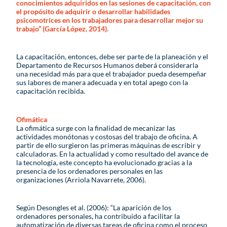
conocimientos adquiridos en las sesiones de capacitación, con
el propósito de adquirir o desarrollar habilidades
psicomotrices en los trabajadores para desarrollar mejor su
trabajo” (García López, 2014).
La capacitación, entonces, debe ser parte de la planeación y el
Departamento de Recursos Humanos deberá considerarla
una necesidad más para que el trabajador pueda desempeñar
sus labores de manera adecuada y en total apego con la
capacitación recibida.
Ofimática
La ofimática surge con la finalidad de mecanizar las
actividades monótonas y costosas del trabajo de oficina. A
partir de ello surgieron las primeras máquinas de escribir y
calculadoras. En la actualidad y como resultado del avance de
la tecnología, este concepto ha evolucionado gracias a la
presencia de los ordenadores personales en las
organizaciones (Arriola Navarrete, 2006).
Según Desongles et al. (2006): “La aparición de los
ordenadores personales, ha contribuido a facilitar la
automatización de diversas tareas de oficina como el proceso