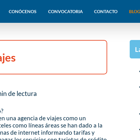
CONÓCENOS
CONVOCATORIA
CONTACTO
BLOG
L
ajes
in de lectura
o?
 en una agencia de viajes como un
teles como líneas áreas se han dado a la
inas de internet informando tarifas y
gar los servicios con tarjetas de crédito