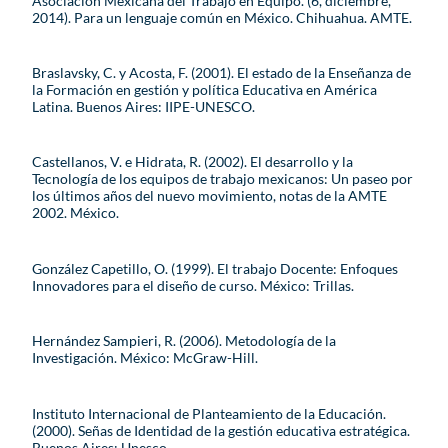
Asociación Mexicana del Trabajo en Equipo. (6, diciembre,
2014). Para un lenguaje común en México. Chihuahua. AMTE.
Braslavsky, C. y Acosta, F. (2001). El estado de la Enseñanza de
la Formación en gestión y política Educativa en América
Latina. Buenos Aires: IIPE-UNESCO.
Castellanos, V. e Hidrata, R. (2002). El desarrollo y la
Tecnología de los equipos de trabajo mexicanos: Un paseo por
los últimos años del nuevo movimiento, notas de la AMTE
2002. México.
González Capetillo, O. (1999). El trabajo Docente: Enfoques
Innovadores para el diseño de curso. México: Trillas.
Hernández Sampieri, R. (2006). Metodología de la
Investigación. México: McGraw-Hill.
Instituto Internacional de Planteamiento de la Educación.
(2000). Señas de Identidad de la gestión educativa estratégica.
Buenos Aires: Unesco.