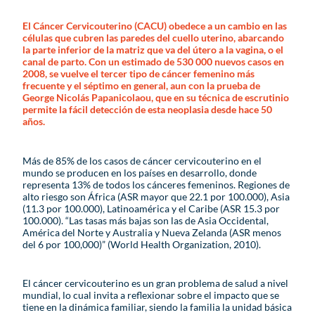
El Cáncer Cervicouterino (CACU) obedece a un cambio en las
células que cubren las paredes del cuello uterino, abarcando
la parte inferior de la matriz que va del útero a la vagina, o el
canal de parto. Con un estimado de 530 000 nuevos casos en
2008, se vuelve el tercer tipo de cáncer femenino más
frecuente y el séptimo en general, aun con la prueba de
George Nicolás Papanicolaou, que en su técnica de escrutinio
permite la fácil detección de esta neoplasia desde hace 50
años.
Más de 85% de los casos de cáncer cervicouterino en el
mundo se producen en los países en desarrollo, donde
representa 13% de todos los cánceres femeninos. Regiones de
alto riesgo son África (ASR mayor que 22.1 por 100.000), Asia
(11.3 por 100.000), Latinoamérica y el Caribe (ASR 15.3 por
100.000). “Las tasas más bajas son las de Asia Occidental,
América del Norte y Australia y Nueva Zelanda (ASR menos
del 6 por 100,000)” (World Health Organization, 2010).
El cáncer cervicouterino es un gran problema de salud a nivel
mundial, lo cual invita a reflexionar sobre el impacto que se
tiene en la dinámica familiar, siendo la familia la unidad básica