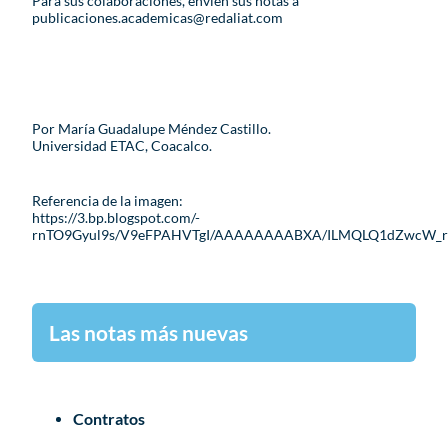
Para sus colaboraciones, envíen sus notas a
publicaciones.academicas@redaliat.com
Por María Guadalupe Méndez Castillo.
Universidad ETAC, Coacalco.
Referencia de la imagen:
https://3.bp.blogspot.com/-
rnTO9Gyul9s/V9eFPAHVTgI/AAAAAAAABXA/ILMQLQ1dZwcW_r32ov
Las notas más nuevas
Contratos