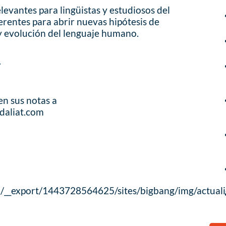
levantes para lingüistas y estudiosos del
erentes para abrir nuevas hipótesis de
 y evolución del lenguaje humano.
.
en sus notas a
daliat.com
/__export/1443728564625/sites/bigbang/img/actual