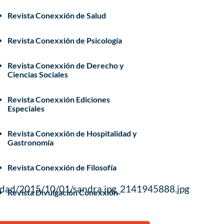
Revista Conexxión de Salud
Revista Conexxión de Psicología
Revista Conexxión de Derecho y
Ciencias Sociales
Revista Conexxión Ediciones
Especiales
Revista Conexxión de Hospitalidad y
Gastronomía
Revista Conexxión de Filosofía
idad/2015/10/01/sandra.jpg_2141945888.jpg
Revista Divulgación Conexxión