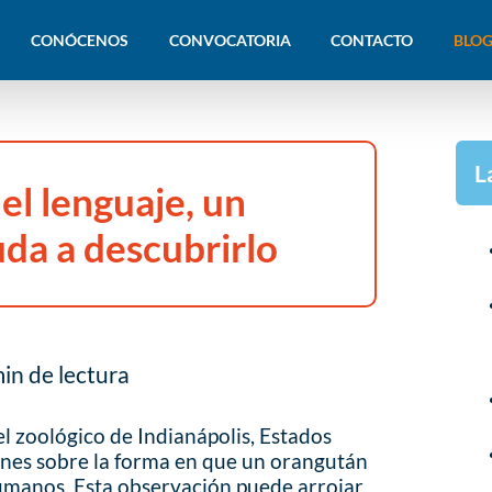
CONÓCENOS
CONVOCATORIA
CONTACTO
BLOG
L
el lenguaje, un
da a descubrirlo
in de lectura
l zoológico de Indianápolis, Estados
ones sobre la forma en que un orangután
humanos. Esta observación puede arrojar