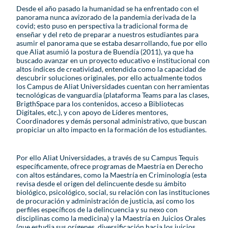
Desde el año pasado la humanidad se ha enfrentado con el
panorama nunca avizorado de la pandemia derivada de la
covid; esto puso en perspectiva la tradicional forma de
enseñar y del reto de preparar a nuestros estudiantes para
asumir el panorama que se estaba desarrollando, fue por ello
que Aliat asumió la postura de Buendía (2011), ya que ha
buscado avanzar en un proyecto educativo e institucional con
altos índices de creatividad, entendida como la capacidad de
descubrir soluciones originales, por ello actualmente todos
los Campus de Aliat Universidades cuentan con herramientas
tecnológicas de vanguardia (plataforma Teams para las clases,
BrigthSpace para los contenidos, acceso a Bibliotecas
Digitales, etc.), y con apoyo de Líderes mentores,
Coordinadores y demás personal administrativo, que buscan
propiciar un alto impacto en la formación de los estudiantes.
Por ello Aliat Universidades, a través de su Campus Tequis
específicamente, ofrece programas de Maestría en Derecho
con altos estándares, como la Maestría en Criminología (esta
revisa desde el origen del delincuente desde su ámbito
biológico, psicológico, social, su relación con las instituciones
de procuración y administración de justicia, así como los
perfiles específicos de la delincuencia y su nexo con
disciplinas como la medicina) y la Maestría en Juicios Orales
(que estudia sus orígenes, diversificación hacia los juicios