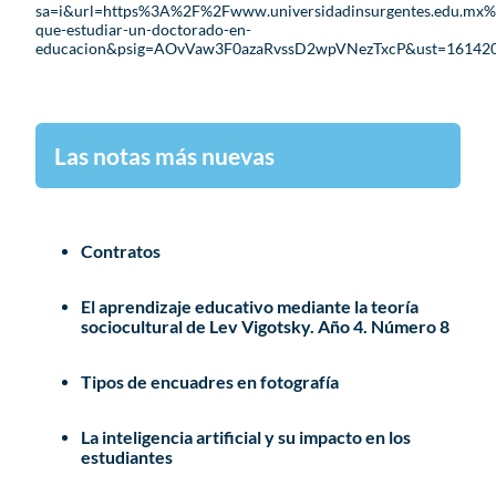
sa=i&url=https%3A%2F%2Fwww.universidadinsurgentes.edu.mx
que-estudiar-un-doctorado-en-
educacion&psig=AOvVaw3F0azaRvssD2wpVNezTxcP&ust=161
Las notas más nuevas
Contratos
El aprendizaje educativo mediante la teoría
sociocultural de Lev Vigotsky. Año 4. Número 8
Tipos de encuadres en fotografía
La inteligencia artificial y su impacto en los
estudiantes