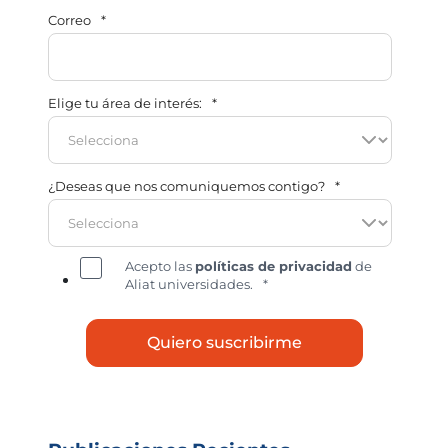
Correo
*
Elige tu área de interés:
*
¿Deseas que nos comuniquemos contigo?
*
Acepto las
políticas de privacidad
de
Aliat universidades.
*