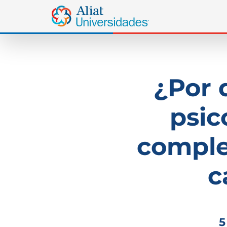
¿Por 
psic
comple
c
5