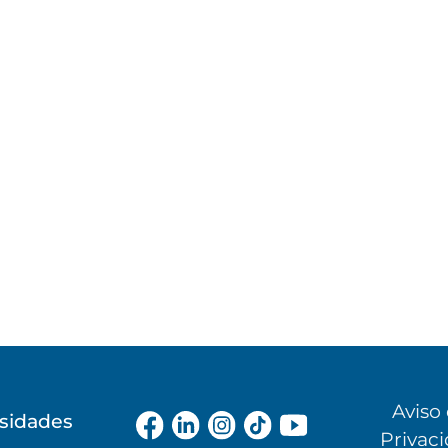
Aviso
rsidades
Privac