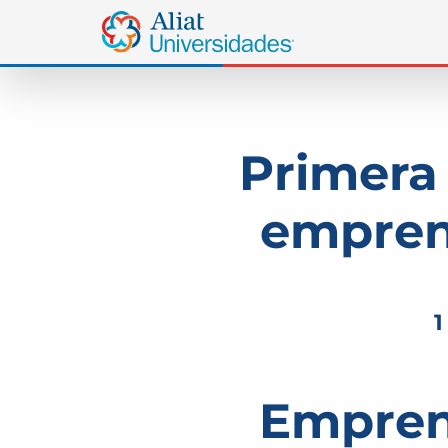
Primera
empren
1
Empren