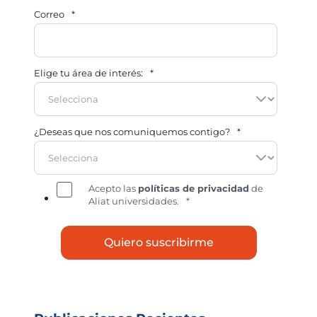
Correo
*
Elige tu área de interés:
*
¿Deseas que nos comuniquemos contigo?
*
Acepto las
políticas de privacidad
de
Aliat universidades.
*