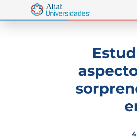
Estud
aspecto
sorpren
e
4